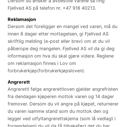
Dersom du ønsker å avbestille varene så ring
Fjellved AS på telefon nr. +47 918 40213.
Reklamasjon
Dersom det foreligger en mangel ved varen, må du
innen 8 dager etter mottagelsen, gi Fjellved AS
skriftlig melding (e-post eller brev) om at du vil
påberope deg mangelen. Fjellved AS vil da gi deg
informasjon om hva du skal gjøre videre. Reglene
om reklamasjon finnes i Lov om
forbrukerkjøp(forbrukerkjøpsloven).
Angrerett
AngrerettI følge angrerettloven gjelder angrefristen
fra dendagen kjøperen mottok varen og 14 dager
fremover. Dersom du vil angre på kjøpet, returnerer
du varen isamme stand som du mottok den og
legger ved utfyltangrerettskjema (som lå vedlagt i
forsendelsen),du vil da få tilbakeført det du har