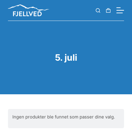
S
k
i
p
t
o
c
5. juli
o
n
t
e
n
t
Ingen produkter ble funnet som passer dine valg.