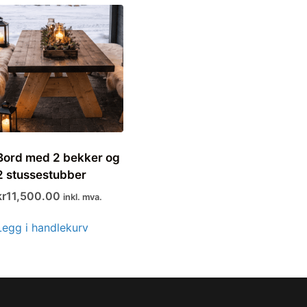
Bord med 2 bekker og
2 stussestubber
kr
11,500.00
inkl. mva.
Legg i handlekurv