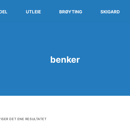
DEL
UTLEIE
BRØYTING
SKIGARD
benker
VISER DET ENE RESULTATET