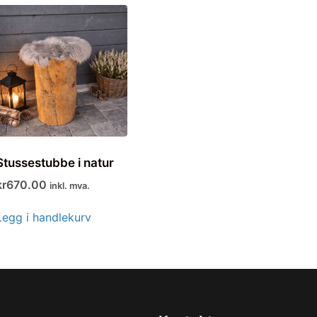
Stussestubbe i natur
kr
670.00
inkl. mva.
Legg i handlekurv