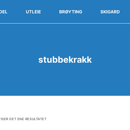
DEL
UTLEIE
BRØYTING
SKIGARD
stubbekrakk
VISER DET ENE RESULTATET